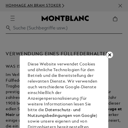
NEWS
HOMMAGE AN BRAM STOKER
BEST
VERWENDUNG EINES FÜLLFEDERHALTERS
Diese Website verwendet Cookies
WAS IST EIN FÜLLFEDERHALTER?
und ähnliche Technologien für den
Im Verlauf des 17. Jahrhunderts entwickelte sich der
Betrieb und die Bereitstellung der
Füllfederhalter dank verbesserter Tintenabgabe,
relevanten Dienste. Wir verwenden
Tragbarkeit und Strapazierfähigkeit zum
auch verschiedene Google-Dienste
prestigeträchtigsten
Schreibgerät
. Bis heute ist er für
einschließlich der
zahlreiche Menschen das Schreibgerät der Wahl. Im Jahr
Anzeigenpersonalisierung (für
1908 begannen wir bei Montblanc mit der Fertigung dieser
weitere Informationen lesen Sie
edlen Schreibgeräte. Unser erstes Modell war der
Rouge et
bitte die
Datenschutz- und
Noir
und seitdem haben unsere Meisterkunsthandwerker
Nutzungsbedingungen von Google
)
einige der elegantesten Füllfederhalter aller Zeiten kreiert,
sowie unsere eigenen und von
die ein unvergleichliches Schreiberlebnis bieten.
Drittanbietern bereitgestellten