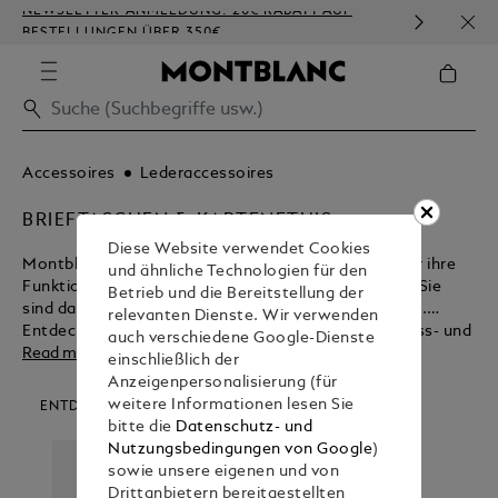
NEWSLETTER-ANMELDUNG: 20€ RABATT AUF
KOST
BESTELLUNGEN ÜBER 350€
PRÄ
Accessoires
Lederaccessoires
BRIEFTASCHEN & KARTENETUIS
Diese Website verwendet Cookies
Montblanc Brieftaschen und Kartenetuis gehen über ihre
und ähnliche Technologien für den
Funktion hinaus und verkörpern zeitlose Schönheit. Sie
Betrieb und die Bereitstellung der
sind das ultimative Design für moderne Berufstätige.
relevanten Dienste. Wir verwenden
Entdecken Sie die vielfältigen Vorteile dieses Business- und
auch verschiedene Google-Dienste
Reisezubehörs, bevor Sie die Produkte im Montblanc Shop
Read more
einschließlich der
kaufen.
Anzeigenpersonalisierung (für
weitere Informationen lesen Sie
ENTDECKEN SIE UNSERE KATEGORIEN
bitte die
Datenschutz- und
Nutzungsbedingungen von Google
)
sowie unsere eigenen und von
Drittanbietern bereitgestellten