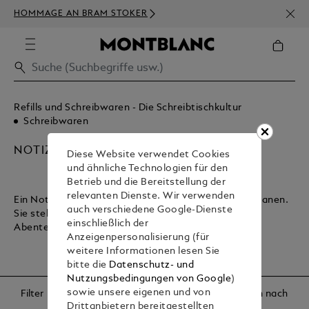
NEWS
HOMMAGE AN BRAM STOKER
BEST
Refills und Schreibwaren - Die Schreibtischkultur
Schreibwaren
NOTIZBÜCHER UND KALENDER
Diese Website verwendet Cookies
und ähnliche Technologien für den
Betrieb und die Bereitstellung der
relevanten Dienste. Wir verwenden
Ein Notizbuch lässt Sie Ihre Reise durch das Leben planen.
auch verschiedene Google-Dienste
Sie stehen für das Geschäft und verkörpern Ihre
einschließlich der
Abenteuerlust.
Anzeigenpersonalisierung (für
weitere Informationen lesen Sie
bitte die
Datenschutz- und
Nutzungsbedingungen von Google
)
sowie unsere eigenen und von
Filter
Sortieren nach
Drittanbietern bereitgestellten