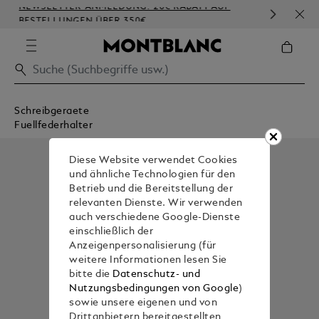
NEWSLETTER-ANMELDUNG: 20€ RABATT AUF
KOS
BESTELLUNGEN ÜBER 350€
PRÄ
Schreibgeraete
Fuellfederhalter
Diese Website verwendet Cookies
und ähnliche Technologien für den
Betrieb und die Bereitstellung der
relevanten Dienste. Wir verwenden
auch verschiedene Google-Dienste
einschließlich der
Anzeigenpersonalisierung (für
weitere Informationen lesen Sie
bitte die
Datenschutz- und
Nutzungsbedingungen von Google
)
sowie unsere eigenen und von
Drittanbietern bereitgestellten