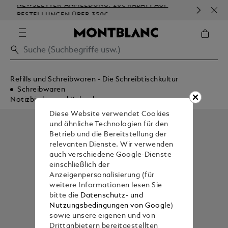
NEWSLETTER-ANMELDUNG: 20€ RABATT AUF
KOS
BESTELLUNGEN ÜBER 350€
PRÄ
Refills und Schreibwaren - Die Schreibtischkultur
Schreibwaren
Notizbücher und Kalender
Diese Website verwendet Cookies
und ähnliche Technologien für den
Betrieb und die Bereitstellung der
relevanten Dienste. Wir verwenden
auch verschiedene Google-Dienste
einschließlich der
Anzeigenpersonalisierung (für
weitere Informationen lesen Sie
bitte die
Datenschutz- und
Nutzungsbedingungen von Google
)
sowie unsere eigenen und von
Drittanbietern bereitgestellten