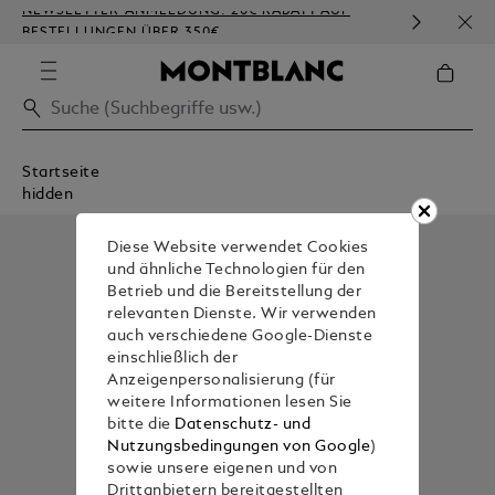
NEWSLETTER-ANMELDUNG: 20€ RABATT AUF
KOST
BESTELLUNGEN ÜBER 350€
PRÄ
Startseite
hidden
Diese Website verwendet Cookies
und ähnliche Technologien für den
Betrieb und die Bereitstellung der
relevanten Dienste. Wir verwenden
auch verschiedene Google-Dienste
einschließlich der
Anzeigenpersonalisierung (für
weitere Informationen lesen Sie
bitte die
Datenschutz- und
Nutzungsbedingungen von Google
)
sowie unsere eigenen und von
Drittanbietern bereitgestellten