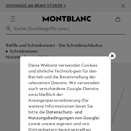
NEWS
HOMMAGE AN BRAM STOKER
BEST
Refills und Schreibwaren - Die Schreibtischkultur
Schreibwaren
Notizbücher und Kalender
Diese Website verwendet Cookies
und ähnliche Technologien für den
Betrieb und die Bereitstellung der
relevanten Dienste. Wir verwenden
auch verschiedene Google-Dienste
einschließlich der
Anzeigenpersonalisierung (für
weitere Informationen lesen Sie
bitte die
Datenschutz- und
Nutzungsbedingungen von Google
)
sowie unsere eigenen und von
Drittanbietern bereitgestellten