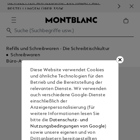
NEWSLETTER-ANMELDUNG: 20€ RABATT AUF
KOS
BESTELLUNGEN ÜBER 350€
PRÄ
Refills und Schreibwaren - Die Schreibtischkultur
Schreibwaren
Büro-Accessoires
Diese Website verwendet Cookies
und ähnliche Technologien für den
Betrieb und die Bereitstellung der
relevanten Dienste. Wir verwenden
auch verschiedene Google-Dienste
einschließlich der
Anzeigenpersonalisierung (für
weitere Informationen lesen Sie
bitte die
Datenschutz- und
Nutzungsbedingungen von Google
)
sowie unsere eigenen und von
Drittanbietern bereitgestellten