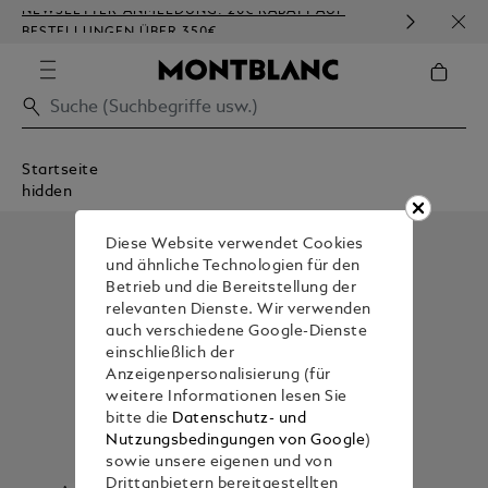
NEWSLETTER-ANMELDUNG: 20€ RABATT AUF
KOST
BESTELLUNGEN ÜBER 350€
PRÄ
Startseite
hidden
Diese Website verwendet Cookies
und ähnliche Technologien für den
Betrieb und die Bereitstellung der
relevanten Dienste. Wir verwenden
auch verschiedene Google-Dienste
einschließlich der
Anzeigenpersonalisierung (für
weitere Informationen lesen Sie
bitte die
Datenschutz- und
Nutzungsbedingungen von Google
)
sowie unsere eigenen und von
Drittanbietern bereitgestellten