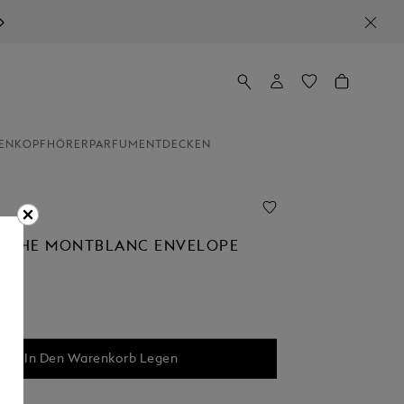
EN
KOPFHÖRER
PARFUM
ENTDECKEN
SCHE MONTBLANC ENVELOPE
In Den Warenkorb Legen