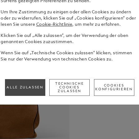
Surfens gezeigten Präferenzen zu senden.
Um Ihre Zustimmung zu einigen oder allen Cookies zu ändern
oder zu widerrufen, klicken Sie auf „Cookies konfigurieren“ oder
Hergestellt
lesen Sie unsere
Cookie-Richtlinie
, um mehr zu erfahren.
vereint die
Form eines U
Klicken Sie auf „Alle zulassen“, um der Verwendung der oben
Silhouette 
See Full Det
genannten Cookies zuzustimmen.
Hauptfach b
Fach, ein sp
Wenn Sie auf „Technische Cookies zulassen“ klicken, stimmen
Schreibgerä
Sie nur der Verwendung von technischen Cookies zu.
Check a
Call to
TECHNISCHE
COOKIES
ALLE ZULASSEN
COOKIES
KONFIGURIEREN
ZULASSEN