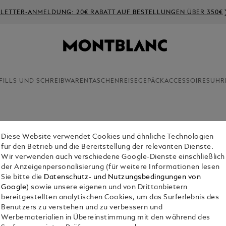
LETTER-ANMELDUNG: 20€ RABATT AUF BESTELLUNGEN ÜBER 350€
FILLS UND SCHREIBWAREN
TASCHEN
REISEGEPÄCK
ACCESSOIRES
UHR
Diese Website verwendet Cookies und ähnliche Technologien
TRAGETA
für den Betrieb und die Bereitstellung der relevanten Dienste.
€ 1,600.00
Wir verwenden auch verschiedene Google-Dienste einschließlich
der Anzeigenpersonalisierung (für weitere Informationen lesen
Sie bitte die
Datenschutz- und Nutzungsbedingungen von
Google
) sowie unsere eigenen und von Drittanbietern
bereitgestellten analytischen Cookies, um das Surferlebnis des
Benutzers zu verstehen und zu verbessern und
Werbematerialien in Übereinstimmung mit den während des