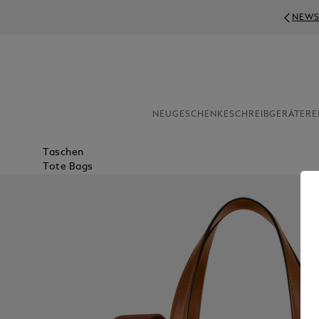
NEWS
NEU
GESCHENKE
SCHREIBGERÄTE
RE
Taschen
Tote Bags