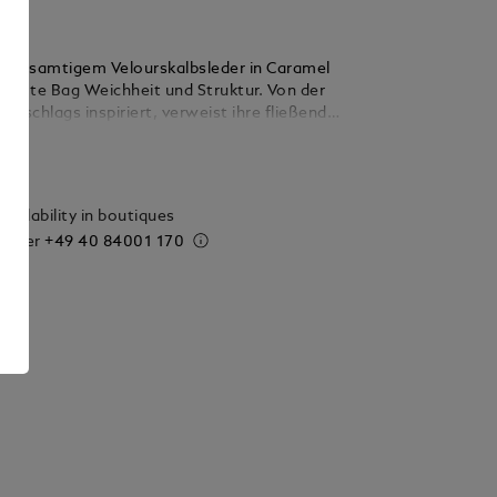
 aus samtigem Velourskalbsleder in Caramel
se Tote Bag Weichheit und Struktur. Von der
mschlags inspiriert, verweist ihre fließende
auf die Schreibkultur. Im geräumigen
ails
ieten ein Reißverschlussfach, ein offenes
ezielles Brillenfach und zwei Schlaufen für
te eine praktische Organisation.
vailability in boutiques
 order
+49 40 84001 170