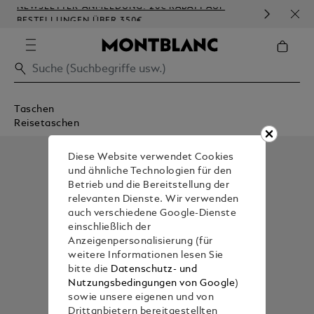
NEWSLETTER-ANMELDUNG: 20€ RABATT AUF
KOST
BESTELLUNGEN ÜBER 350€
PRÄ
Taschen
Reisetaschen
Diese Website verwendet Cookies
und ähnliche Technologien für den
Betrieb und die Bereitstellung der
relevanten Dienste. Wir verwenden
auch verschiedene Google-Dienste
einschließlich der
Anzeigenpersonalisierung (für
weitere Informationen lesen Sie
bitte die
Datenschutz- und
Nutzungsbedingungen von Google
)
sowie unsere eigenen und von
Drittanbietern bereitgestellten