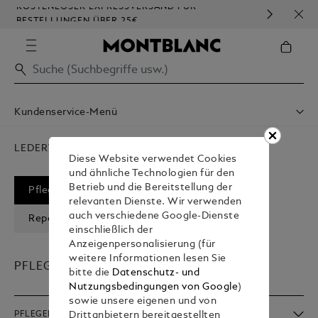
KOSTENLOSER EXPRESSVERSAND FÜR
HOM
BESTELLUNGEN ÜBER 25€
Kundenservice-Menü
Versand & Lieferung
Kontaktieren Sie Uns
LEDERWAREN
Diese Website verwendet Cookies
Einen Termin Buchen
und ähnliche Technologien für den
Garantie
Betrieb und die Bereitstellung der
FAQ
Pflege & Verwendung
Serviceleistungen
relevanten Dienste. Wir verwenden
Care & Services
auch verschiedene Google-Dienste
Reparatur & Garantie
FAQ
einschließlich der
Anzeigenpersonalisierung (für
weitere Informationen lesen Sie
PFLEGE & VERWENDUNG
bitte die
Datenschutz- und
Nutzungsbedingungen von Google
)
sowie unsere eigenen und von
PFLEGEHINWEISE
Drittanbietern bereitgestellten