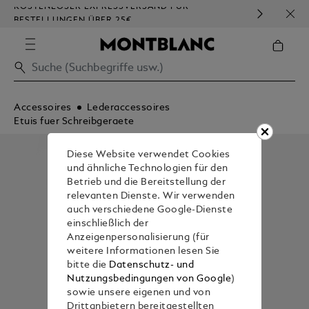
KOSTENLOSER EXPRESSVERSAND FÜR
HOM
BESTELLUNGEN ÜBER 25€
Accessoires
Lederaccessoires
Etuis fuer Schreibgeraete
Diese Website verwendet Cookies
und ähnliche Technologien für den
Betrieb und die Bereitstellung der
relevanten Dienste. Wir verwenden
auch verschiedene Google-Dienste
einschließlich der
Anzeigenpersonalisierung (für
weitere Informationen lesen Sie
bitte die
Datenschutz- und
Nutzungsbedingungen von Google
)
sowie unsere eigenen und von
Drittanbietern bereitgestellten