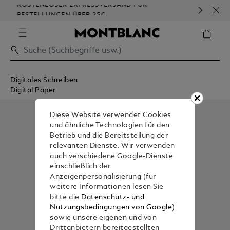
KOSTENLOSER EXPRESSVERSAND FÜR
HO
BESTELLUNGEN ÜBER 25€
Digitales Schreiben
Digital Paper
Diese Website verwendet Cookies
und ähnliche Technologien für den
Betrieb und die Bereitstellung der
relevanten Dienste. Wir verwenden
auch verschiedene Google-Dienste
einschließlich der
Anzeigenpersonalisierung (für
weitere Informationen lesen Sie
bitte die
Datenschutz- und
Nutzungsbedingungen von Google
)
sowie unsere eigenen und von
Drittanbietern bereitgestellten