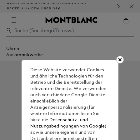
KOSTENLOSER EXPRESSVERSAND FÜR
HOM
BESTELLUNGEN ÜBER 25€
Uhren
Automatikwerke
Diese Website verwendet Cookies
und ähnliche Technologien für den
Betrieb und die Bereitstellung der
relevanten Dienste. Wir verwenden
auch verschiedene Google-Dienste
einschließlich der
Anzeigenpersonalisierung (für
weitere Informationen lesen Sie
bitte die
Datenschutz- und
Nutzungsbedingungen von Google
)
sowie unsere eigenen und von
Drittanbietern bereitgestellten