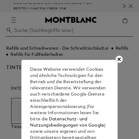
KOSTENLOSER EXPRESSVERSAND FÜR
HO
BESTELLUNGEN ÜBER 25€
Refills und Schreibwaren - Die Schreibtischkultur
Refills
Refills für Füllfederhalter
TINTENFAESSER
Diese Website verwendet Cookies
und ähnliche Technologien für den
Betrieb und die Bereitstellung der
relevanten Dienste. Wir verwenden
ENTDECKEN SIE UNSERE KATEGORIEN
auch verschiedene Google-Dienste
einschließlich der
Anzeigenpersonalisierung (für
weitere Informationen lesen Sie
bitte die
Datenschutz- und
Nutzungsbedingungen von Google
)
Tintenfaesser
Tintenpatronen
sowie unsere eigenen und von
Drittanbietern bereitgestellten