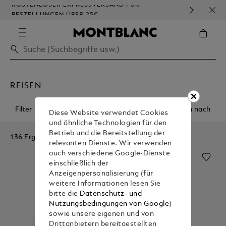
KOSTENLOSER EXPRESSVERSAND FÜR
HOM
BESTELLUNGEN ÜBER 25€
REISEN
Filter
Sortieren nach
Diese Website verwendet Cookies
und ähnliche Technologien für den
Betrieb und die Bereitstellung der
136 Ergebnisse
relevanten Dienste. Wir verwenden
auch verschiedene Google-Dienste
einschließlich der
Anzeigenpersonalisierung (für
weitere Informationen lesen Sie
bitte die
Datenschutz- und
Nutzungsbedingungen von Google
)
sowie unsere eigenen und von
Drittanbietern bereitgestellten