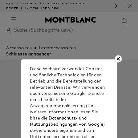
KOSTENLOSER EXPRESSVERSAND FÜR
HOM
BESTELLUNGEN ÜBER 25€
Accessoires
Lederaccessoires
Schluesselanhaenger
Diese Website verwendet Cookies
und ähnliche Technologien für den
Betrieb und die Bereitstellung der
relevanten Dienste. Wir verwenden
auch verschiedene Google-Dienste
einschließlich der
Anzeigenpersonalisierung (für
weitere Informationen lesen Sie
bitte die
Datenschutz- und
Nutzungsbedingungen von Google
)
sowie unsere eigenen und von
Drittanbietern bereitgestellten