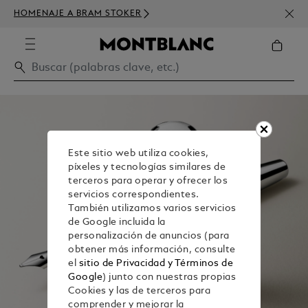
SUSC
HOMENAJE A BRAM STOKER
DE D
Este sitio web utiliza cookies,
píxeles y tecnologías similares de
terceros para operar y ofrecer los
servicios correspondientes.
También utilizamos varios servicios
de Google incluida la
personalización de anuncios (para
obtener más información, consulte
el
sitio de Privacidad y Términos de
Google
) junto con nuestras propias
Cookies y las de terceros para
comprender y mejorar la