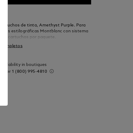
artuchos de tinta, Amethyst Purple. Para
lumas estilográficas Montblanc con sistema
s, 8 cartuchos por paquete.
s completos
vailability in boutiques
 order
1 (800) 995-4810