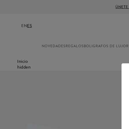
ÚNETE
EN
ES
NOVEDADES
REGALOS
BOLIGRAFOS DE LUJO
R
Inicio
hidden