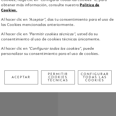
Cookies, haga clic en “Configurar todas las cookies” o, para
obtener más información, consulte nuestra
Política de
Cookies.
Al hacer clic en
“Aceptar”
, das tu consentimiento para el uso de
Montblanc C
las Cookies mencionadas anteriormente.
todas las p
de cartucho
Al hacer clic en
"Permitir cookies técnicas"
, usted da su
consentimiento al uso de cookies técnicas únicamente.
Ver detalle
Al hacer clic en
"Configurar todas las cookies"
, puede
personalizar su consentimiento para el uso de cookies.
Check a
Call to
PERMITIR
CONFIGURAR
ACEPTAR
COOKIES
TODAS LAS
TÉCNICAS
COOKIES