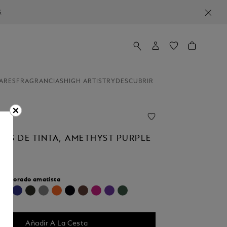
S
ARES
FRAGRANCIAS
HIGH ARTISTRY
DESCUBRIR
OS DE TINTA, AMETHYST PURPLE
r:
Morado amatista
seleccionado
Añadir A La Cesta