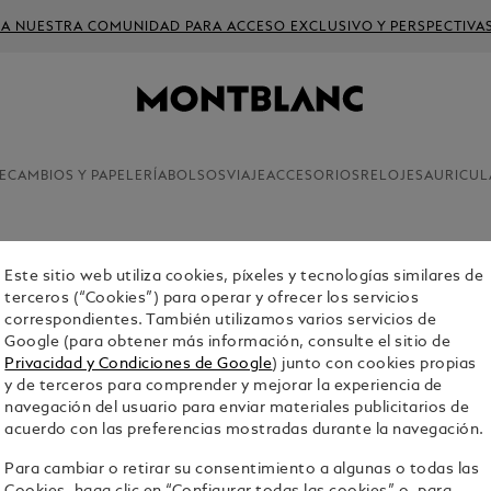
 A NUESTRA COMUNIDAD PARA ACCESO EXCLUSIVO Y PERSPECTIVA
ECAMBIOS Y PAPELERÍA
BOLSOS
VIAJE
ACCESORIOS
RELOJES
AURICUL
Este sitio web utiliza cookies, píxeles y tecnologías similares de
CARTUCH
terceros (“Cookies”) para operar y ofrecer los servicios
correspondientes. También utilizamos varios servicios de
$12.00
Google (para obtener más información, consulte el sitio de
Privacidad y Condiciones de Google
) junto con cookies propias
y de terceros para comprender y mejorar la experiencia de
Select a
Colou
navegación del usuario para enviar materiales publicitarios de
acuerdo con las preferencias mostradas durante la navegación.
Para cambiar o retirar su consentimiento a algunas o todas las