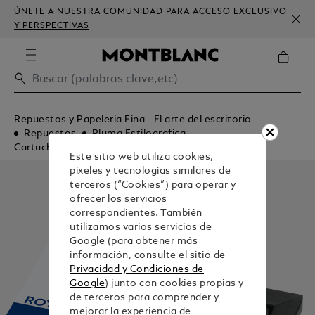
ÚNETE A NUESTRA COMUNIDAD PARA ACCESO EXCLUSIVO
Y PERSPECTIVAS
Repuestos y Papeleria Fina - El arte del escritorio
Repuestos
Pluma Estilografica
Cartuchos de Tinta
Este sitio web utiliza cookies,
píxeles y tecnologías similares de
terceros (“Cookies”) para operar y
ofrecer los servicios
correspondientes. También
utilizamos varios servicios de
Google (para obtener más
información, consulte el sitio de
Privacidad y Condiciones de
Google
) junto con cookies propias y
de terceros para comprender y
mejorar la experiencia de