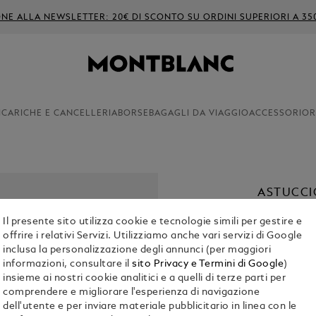
ONE ALLA NEWSLETTER: 20€ DI SCONTO SU ORDINI SUPERIORI A 35
ICARICHE E CANCELLERIA
BORSE
BAGAGLI DA VIAGGIO
ACCESSORI
OR
ASTUCCI
SCRITTU
Il presente sito utilizza cookie e tecnologie simili per gestire e
IN PELL
offrire i relativi Servizi. Utilizziamo anche vari servizi di Google
€ 280.00
inclusa la personalizzazione degli annunci (per maggiori
informazioni, consultare il
sito Privacy e Termini di Google
)
insieme ai nostri cookie analitici e a quelli di terze parti per
Seleziona
Col
comprendere e migliorare l'esperienza di navigazione
Selezionato
dell'utente e per inviare materiale pubblicitario in linea con le