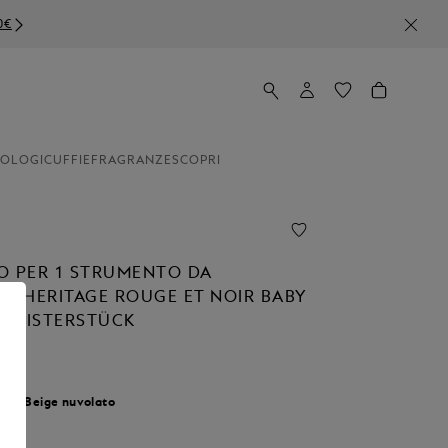
0€
OLOGI
CUFFIE
FRAGRANZE
SCOPRI
O PER 1 STRUMENTO DA
RA HERITAGE ROUGE ET NOIR BABY
E MEISTERSTÜCK
our:
Beige nuvolato