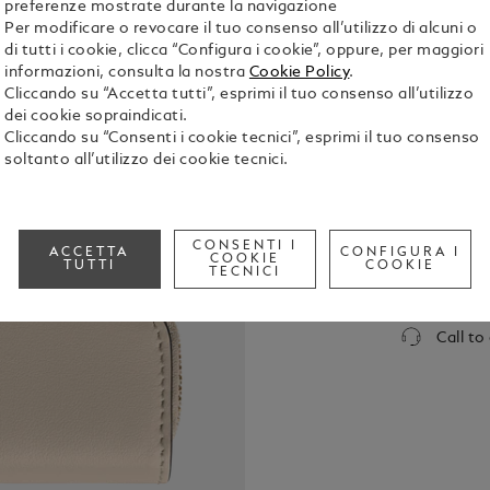
preferenze mostrate durante la navigazione
Per modificare o revocare il tuo consenso all’utilizzo di alcuni o
di tutti i cookie, clicca “Configura i cookie”, oppure, per maggiori
informazioni, consulta la nostra
Cookie Policy
.
Cliccando su “Accetta tutti”, esprimi il tuo consenso all’utilizzo
dei cookie sopraindicati.
Cliccando su “Consenti i cookie tecnici”, esprimi il tuo consenso
soltanto all’utilizzo dei cookie tecnici.
Progettato 
una Heritag
accessorio 
tutta sicure
Mostra tutti
CONSENTI I
ACCETTA
CONFIGURA I
Realizzato i
COOKIE
TUTTI
COOKIE
TECNICI
cerniera è 
davanti. Un 
Check a
l’astuccio a
Call to
al tuo strum