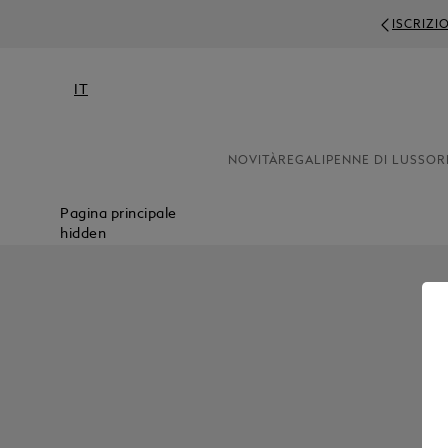
ISCRIZI
IT
NOVITÀ
REGALI
PENNE DI LUSSO
R
Pagina principale
hidden