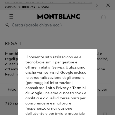
ISCRIZIONE ALLA NEWSLETTER: 20€ DI SCONTO SU
PERS
ORDINI SUPERIORI A 350€
GOF
REGALI
Montblanc offre la selezione definitiva di regali per lui e
Il presente sito utilizza cookie e
regali per lei. Basandosi su una lunga e prestigiosa eredità,
tecnologie simili per gestire e
questi regali sono realizzati con la massima cura ed
offrire i relativi Servizi. Utilizziamo
attenzione ai dettagli. Esplora la meravigliosa collezione
anche vari servizi di Google inclusa
Montblanc prima di acquistare dal nostro negozio online.
Read more
la personalizzazione degli annunci
(per maggiori informazioni,
consultare il
sito Privacy e Termini
Filtra
Ordina per
di Google
) insieme ai nostri cookie
analitici e a quelli di terze parti per
790 risultati
comprendere e migliorare
l'esperienza di navigazione
dell'utente e per inviare materiale