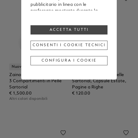
pubblicitario in linea con le
preferenze mostrate durante la
navigazione
Per modificare o revocare il tuo
consenso all’utilizzo di alcuni o di
ACCETTA TUTTI
tutti i cookie, clicca “Configura i
cookie”, oppure, per maggiori
CONSENTI I COOKIE TECNICI
informazioni, consulta la nostra
Cookie Policy
.
Cliccando su “Accetta tutti”, esprimi
CONFIGURA I COOKIE
il tuo consenso all’utilizzo dei
Nuovi Arrivi
Nuovi Arrivi
cookie sopraindicati.
Zaino Modello Medio con
Quaderno Medio in Pelle
Cliccando su “Consenti i cookie
3 Compartimenti in Pelle
Sartorial, Capsule Estate,
tecnici”, esprimi il tuo consenso
Sartorial
Pagine a Righe
soltanto all’utilizzo dei cookie
€ 1,500.00
€ 120.00
tecnici.
Altri colori disponibili