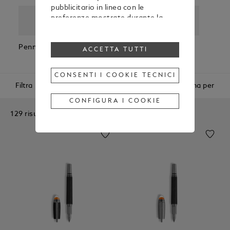
pubblicitario in linea con le
preferenze mostrate durante la
navigazione
Per modificare o revocare il tuo
Penna A Sfera
Penna
Roller
Fineli
consenso all’utilizzo di alcuni o di
ACCETTA TUTTI
Stilografica
tutti i cookie, clicca “Configura i
cookie”, oppure, per maggiori
CONSENTI I COOKIE TECNICI
informazioni, consulta la nostra
Filtra
Ordina per
Cookie Policy
.
Cliccando su “Accetta tutti”, esprimi
CONFIGURA I COOKIE
il tuo consenso all’utilizzo dei
129 risultati
cookie sopraindicati.
Cliccando su “Consenti i cookie
tecnici”, esprimi il tuo consenso
soltanto all’utilizzo dei cookie
tecnici.