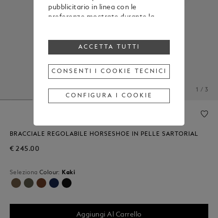
pubblicitario in linea con le
preferenze mostrate durante la
navigazione
Per modificare o revocare il tuo
consenso all’utilizzo di alcuni o di
ACCETTA TUTTI
tutti i cookie, clicca “Configura i
cookie”, oppure, per maggiori
CONSENTI I COOKIE TECNICI
informazioni, consulta la nostra
Cookie Policy
.
1 / 3
Cliccando su “Accetta tutti”, esprimi
CONFIGURA I COOKIE
il tuo consenso all’utilizzo dei
cookie sopraindicati.
Cliccando su “Consenti i cookie
tecnici”, esprimi il tuo consenso
BRACCIALE REGOLABILE HORSESHOE IN PELLE SARTORIAL
soltanto all’utilizzo dei cookie
€ 245.00
tecnici.
Seleziona
Colour:
Kaki
Selezionato
Aggiungi Al Carrello