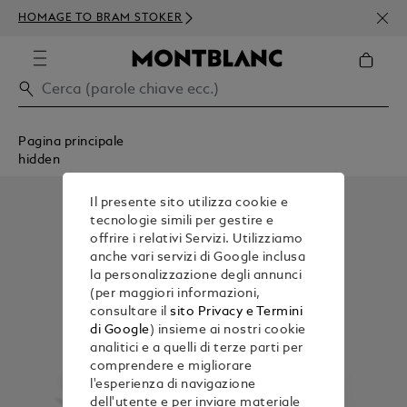
ISCR
HOMAGE TO BRAM STOKER
ORDI
Pagina principale
hidden
Il presente sito utilizza cookie e
tecnologie simili per gestire e
offrire i relativi Servizi. Utilizziamo
anche vari servizi di Google inclusa
la personalizzazione degli annunci
(per maggiori informazioni,
consultare il
sito Privacy e Termini
di Google
) insieme ai nostri cookie
analitici e a quelli di terze parti per
comprendere e migliorare
l'esperienza di navigazione
dell'utente e per inviare materiale