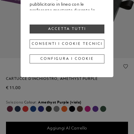
pubblicitario in linea con le
preferenze mostrate durante la
navigazione
Per modificare o revocare il tuo
consenso all’utilizzo di alcuni o di
ACCETTA TUTTI
tutti i cookie, clicca “Configura i
cookie”, oppure, per maggiori
CONSENTI I COOKIE TECNICI
informazioni, consulta la nostra
Cookie Policy
.
Cliccando su “Accetta tutti”, esprimi
CONFIGURA I COOKIE
il tuo consenso all’utilizzo dei
cookie sopraindicati.
Cliccando su “Consenti i cookie
CARTUCCE D'INCHIOSTRO, AMETHYST PURPLE
tecnici”, esprimi il tuo consenso
€ 11.00
soltanto all’utilizzo dei cookie
tecnici.
Seleziona
Colour:
Amethyst Purple (viola)
Selezionato
Aggiungi Al Carrello