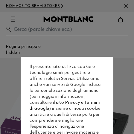
ISCR
HOMAGE TO BRAM STOKER
ORDI
Pagina principale
hidden
Il presente sito utilizza cookie e
tecnologie simili per gestire e
offrire i relativi Servizi. Utilizziamo
anche vari servizi di Google inclusa
la personalizzazione degli annunci
(per maggiori informazioni,
consultare il
sito Privacy e Termini
di Google
) insieme ai nostri cookie
analitici e a quelli di terze parti per
comprendere e migliorare
l'esperienza di navigazione
dell'utente e per inviare materiale