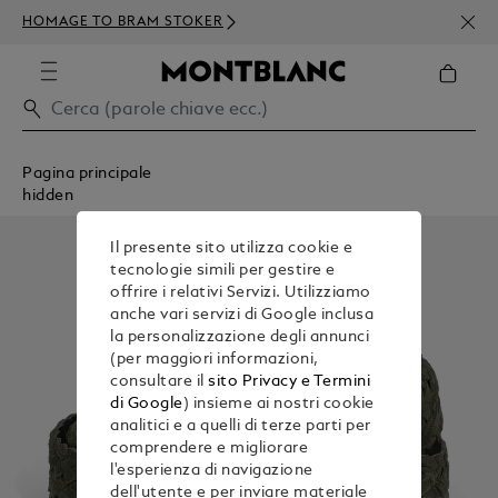
ISCR
HOMAGE TO BRAM STOKER
ORDI
Pagina principale
hidden
Il presente sito utilizza cookie e
tecnologie simili per gestire e
offrire i relativi Servizi. Utilizziamo
anche vari servizi di Google inclusa
la personalizzazione degli annunci
(per maggiori informazioni,
consultare il
sito Privacy e Termini
di Google
) insieme ai nostri cookie
analitici e a quelli di terze parti per
comprendere e migliorare
l'esperienza di navigazione
dell'utente e per inviare materiale