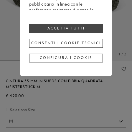
pubblicitario in linea con le
preferenze mostrate durante la
navigazione
Per modificare o revocare il tuo
consenso all’utilizzo di alcuni o di
ACCETTA TUTTI
tutti i cookie, clicca “Configura i
cookie”, oppure, per maggiori
CONSENTI I COOKIE TECNICI
informazioni, consulta la nostra
Cookie Policy
.
1 / 2
Cliccando su “Accetta tutti”, esprimi
CONFIGURA I COOKIE
il tuo consenso all’utilizzo dei
cookie sopraindicati.
Cliccando su “Consenti i cookie
tecnici”, esprimi il tuo consenso
CINTURA 35 MM IN SUEDE CON FIBBIA QUADRATA
soltanto all’utilizzo dei cookie
MEISTERSTÜCK M
tecnici.
€ 420.00
1. Seleziona Size
M