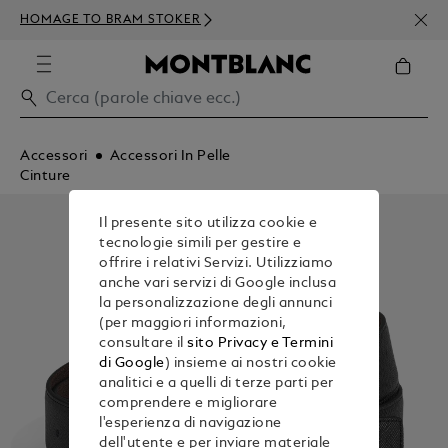
ISCR
HOMAGE TO BRAM STOKER
ORDI
Accessori
Accessori In Pelle
Cinture
Il presente sito utilizza cookie e
tecnologie simili per gestire e
offrire i relativi Servizi. Utilizziamo
anche vari servizi di Google inclusa
la personalizzazione degli annunci
(per maggiori informazioni,
consultare il
sito Privacy e Termini
di Google
) insieme ai nostri cookie
analitici e a quelli di terze parti per
comprendere e migliorare
l'esperienza di navigazione
dell'utente e per inviare materiale