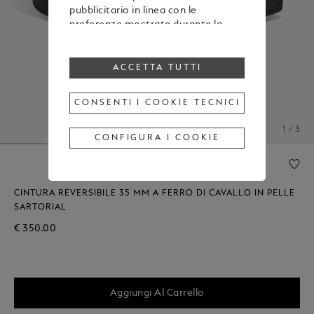
pubblicitario in linea con le
preferenze mostrate durante la
navigazione
Per modificare o revocare il tuo
consenso all’utilizzo di alcuni o di
ACCETTA TUTTI
tutti i cookie, clicca “Configura i
cookie”, oppure, per maggiori
CONSENTI I COOKIE TECNICI
informazioni, consulta la nostra
Cookie Policy
.
1 / 3
Cliccando su “Accetta tutti”, esprimi
CONFIGURA I COOKIE
il tuo consenso all’utilizzo dei
cookie sopraindicati.
Cliccando su “Consenti i cookie
tecnici”, esprimi il tuo consenso
CINTURA REVERSIBILE 35 MM A FERRO DI CAVALLO IN PELLE
soltanto all’utilizzo dei cookie
SARTORIAL
tecnici.
€ 350.00
Aggiungi Al Carrello