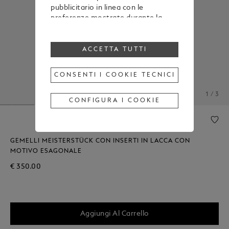
pubblicitario in linea con le
preferenze mostrate durante la
navigazione
Per modificare o revocare il tuo
consenso all’utilizzo di alcuni o di
ACCETTA TUTTI
tutti i cookie, clicca “Configura i
cookie”, oppure, per maggiori
CONSENTI I COOKIE TECNICI
informazioni, consulta la nostra
Cookie Policy
.
1 / 3
Cliccando su “Accetta tutti”, esprimi
CONFIGURA I COOKIE
il tuo consenso all’utilizzo dei
cookie sopraindicati.
Cliccando su “Consenti i cookie
tecnici”, esprimi il tuo consenso
GEMELLI MEISTERSTÜCK CON INSERTI IN LACCA CON
soltanto all’utilizzo dei cookie
MOTIVO ESAGONALE
tecnici.
€ 350.00
Aggiungi Al Carrello