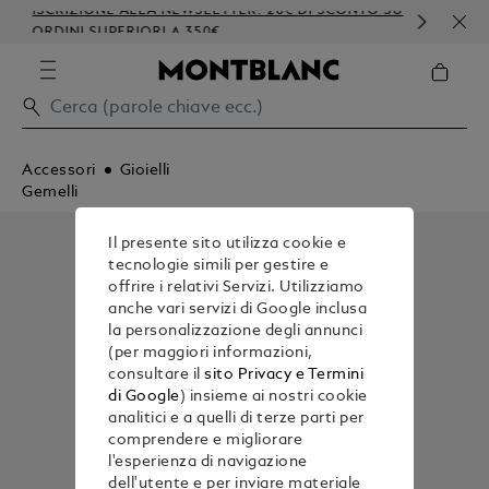
ISCRIZIONE ALLA NEWSLETTER: 20€ DI SCONTO SU
PER
ORDINI SUPERIORI A 350€
GOF
Accessori
Gioielli
Gemelli
Il presente sito utilizza cookie e
tecnologie simili per gestire e
offrire i relativi Servizi. Utilizziamo
anche vari servizi di Google inclusa
la personalizzazione degli annunci
(per maggiori informazioni,
consultare il
sito Privacy e Termini
di Google
) insieme ai nostri cookie
analitici e a quelli di terze parti per
comprendere e migliorare
l'esperienza di navigazione
dell'utente e per inviare materiale