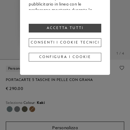
pubblicitario in linea con le
preferenze mostrate durante la
navigazione
Per modificare o revocare il tuo
consenso all’utilizzo di alcuni o di
ACCETTA TUTTI
tutti i cookie, clicca “Configura i
cookie”, oppure, per maggiori
CONSENTI I COOKIE TECNICI
informazioni, consulta la nostra
Cookie Policy
.
1 / 4
Cliccando su “Accetta tutti”, esprimi
CONFIGURA I COOKIE
il tuo consenso all’utilizzo dei
cookie sopraindicati.
Personalizzazione Gratuita
Cliccando su “Consenti i cookie
tecnici”, esprimi il tuo consenso
PORTACARTE 5 TASCHE IN PELLE CON GRANA
soltanto all’utilizzo dei cookie
€ 290.00
tecnici.
Seleziona
Colour:
Kaki
Selezionato
Personalizza