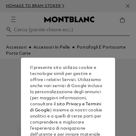
ISCR
HOMAGE TO BRAM STOKER
ORDI
Accessori
Accessori In Pelle
Portafogli E Portacarte
Porta Carte
Il presente sito utilizza cookie e
tecnologie simili per gestire e
offrire i relativi Servizi. Utilizziamo
anche vari servizi di Google inclusa
la personalizzazione degli annunci
(per maggiori informazioni,
consultare il
sito Privacy e Termini
di Google
) insieme ai nostri cookie
analitici e a quelli di terze parti per
comprendere e migliorare
l'esperienza di navigazione
dell'utente e per inviare materiale