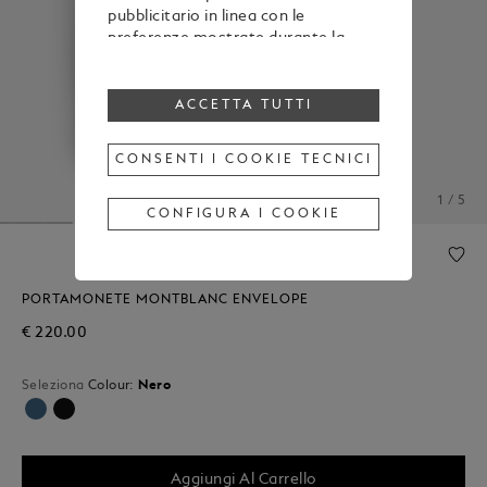
pubblicitario in linea con le
preferenze mostrate durante la
navigazione
Per modificare o revocare il tuo
consenso all’utilizzo di alcuni o di
ACCETTA TUTTI
tutti i cookie, clicca “Configura i
cookie”, oppure, per maggiori
CONSENTI I COOKIE TECNICI
informazioni, consulta la nostra
Cookie Policy
.
1 / 5
Cliccando su “Accetta tutti”, esprimi
CONFIGURA I COOKIE
il tuo consenso all’utilizzo dei
cookie sopraindicati.
Cliccando su “Consenti i cookie
tecnici”, esprimi il tuo consenso
PORTAMONETE MONTBLANC ENVELOPE
soltanto all’utilizzo dei cookie
€ 220.00
tecnici.
Seleziona
Colour:
Nero
Selezionato
Aggiungi Al Carrello