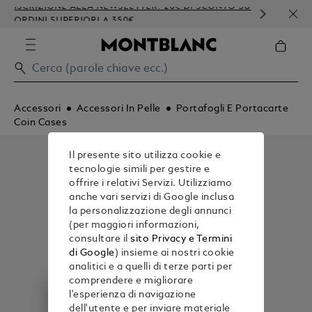
ISCRIZIONE ALLA NEWSLETTER: 20€ DI SCONTO SU
PERS
ORDINI SUPERIORI A 350€
GOF
Accessori
Accessori In Pelle
Portafogli E Portacarte
Coin Cases
Il presente sito utilizza cookie e
tecnologie simili per gestire e
offrire i relativi Servizi. Utilizziamo
anche vari servizi di Google inclusa
la personalizzazione degli annunci
(per maggiori informazioni,
consultare il
sito Privacy e Termini
di Google
) insieme ai nostri cookie
analitici e a quelli di terze parti per
comprendere e migliorare
l'esperienza di navigazione
dell'utente e per inviare materiale