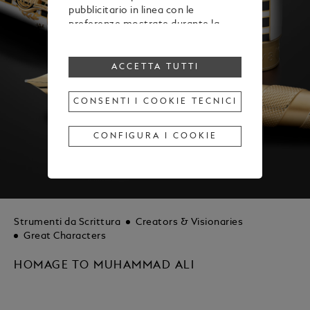
pubblicitario in linea con le
preferenze mostrate durante la
navigazione
Per modificare o revocare il tuo
consenso all’utilizzo di alcuni o di
ACCETTA TUTTI
tutti i cookie, clicca “Configura i
cookie”, oppure, per maggiori
CONSENTI I COOKIE TECNICI
informazioni, consulta la nostra
Cookie Policy
.
Cliccando su “Accetta tutti”, esprimi
CONFIGURA I COOKIE
il tuo consenso all’utilizzo dei
cookie sopraindicati.
Cliccando su “Consenti i cookie
tecnici”, esprimi il tuo consenso
soltanto all’utilizzo dei cookie
tecnici.
Strumenti da Scrittura
Creators & Visionaries
Great Characters
HOMAGE TO MUHAMMAD ALI