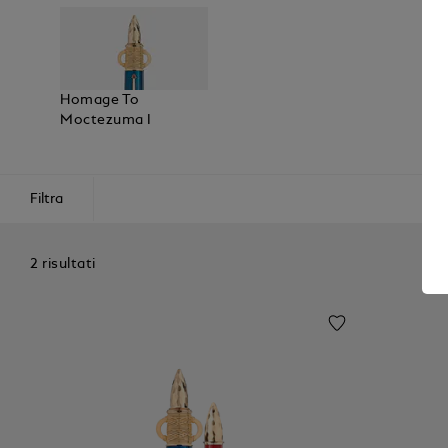
Homage To
Moctezuma I
Filtra
2 risultati