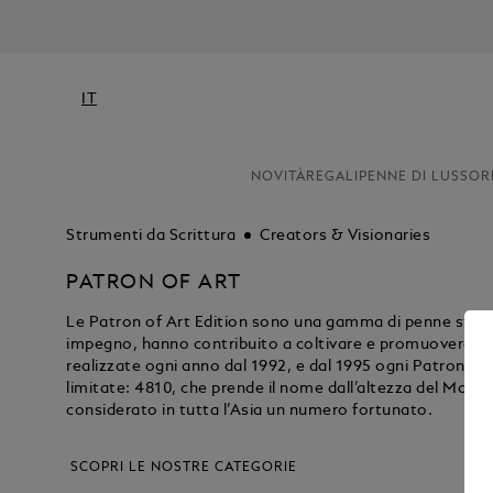
IT
NOVITÀ
REGALI
PENNE DI LUSSO
R
Strumenti da Scrittura
Creators & Visionaries
PATRON OF ART
Le Patron of Art Edition sono una gamma di penne stilogr
impegno, hanno contribuito a coltivare e promuovere alcu
realizzate ogni anno dal 1992, e dal 1995 ogni Patron of A
limitate: 4810, che prende il nome dall’altezza del Mont
considerato in tutta l’Asia un numero fortunato.
SCOPRI LE NOSTRE CATEGORIE