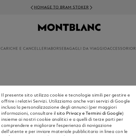
HOMAGE TO BRAM STOKER
ICARICHE E CANCELLERIA
BORSE
BAGAGLI DA VIAGGIO
ACCESSORI
OR
afiche dedicate a figure che, grazie al loro
ni dei movimenti artistici più influenti. Vengono
Il presente sito utilizza cookie e tecnologie simili per gestire e
rt Edition è stata resa disponibile in due versioni
offrire i relativi Servizi. Utilizziamo anche vari servizi di Google
e Bianco, e 888, in onore del numero otto,
inclusa la personalizzazione degli annunci (per maggiori
informazioni, consultare il
sito Privacy e Termini di Google
)
insieme ai nostri cookie analitici e a quelli di terze parti per
comprendere e migliorare l'esperienza di navigazione
dell'utente e per inviare materiale pubblicitario in linea con le