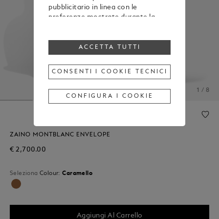
pubblicitario in linea con le
preferenze mostrate durante la
navigazione
Per modificare o revocare il tuo
consenso all’utilizzo di alcuni o di
ACCETTA TUTTI
tutti i cookie, clicca “Configura i
cookie”, oppure, per maggiori
CONSENTI I COOKIE TECNICI
informazioni, consulta la nostra
Cookie Policy
.
1 / 8
Cliccando su “Accetta tutti”, esprimi
CONFIGURA I COOKIE
il tuo consenso all’utilizzo dei
cookie sopraindicati.
Cliccando su “Consenti i cookie
tecnici”, esprimi il tuo consenso
ZAINO MONTBLANC ENVELOPE
soltanto all’utilizzo dei cookie
€ 2,700.00
tecnici.
Seleziona
Colour:
Caramello
Selezionato
Aggiungi Al Carrello