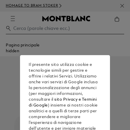
ISCR
HOMAGE TO BRAM STOKER
ORDI
Pagina principale
hidden
Il presente sito utilizza cookie e
tecnologie simili per gestire e
offrire i relativi Servizi. Utilizziamo
anche vari servizi di Google inclusa
la personalizzazione degli annunci
(per maggiori informazioni,
consultare il
sito Privacy e Termini
di Google
) insieme ai nostri cookie
analitici e a quelli di terze parti per
comprendere e migliorare
l'esperienza di navigazione
dell'utente e per inviare materiale