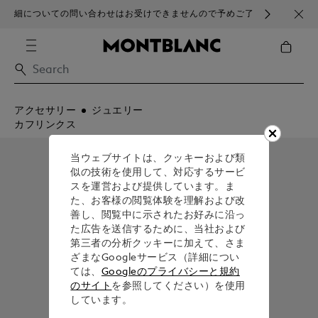
細についての問い合わせはお受けできませんので予めご了
ブラ
承ください。
アクセサリー
ジュエリー
カフリンクス
当ウェブサイトは、クッキーおよび類
似の技術を使用して、対応するサービ
スを運営および提供しています。ま
た、お客様の閲覧体験を理解および改
善し、閲覧中に示されたお好みに沿っ
た広告を送信するために、当社および
第三者の分析クッキーに加えて、さま
ざまなGoogleサービス（詳細につい
ては、
Googleのプライバシーと規約
のサイト
を参照してください）を使用
しています。