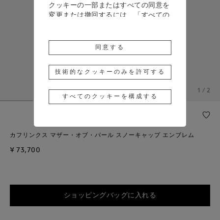
クッキーの一部またはすべての同意を
変更または撤回するには、「すべての
クッキーを構成する」をクリックする
か、詳細については、当社の
クッキー
ポリシー
をご覧ください。
同意する
「同意する」をクリックすると、上記
のクッキーの使用に同意したことにな
技術的なクッキーのみを許可する
ります。
1 / 2
すべてのクッキーを構成する
「技術的なクッキーのみを許可する」
をクリックすると、技術的なクッキー
のみの使用に同意したことになりま
す。
カフリンクス マザー・オブ・パール スノーキャップ エンブレム
¥ 73,700
ショッピングバッグに入れる