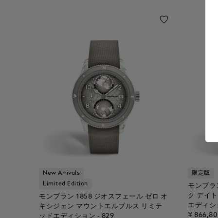
New Arrivals
限定版
Limited Edition
モンブラ
ク デイ
モンブラン 1858 ジオスフェール ゼロ オ
エディショ
キシジェン マウントエルブルス リミテ
¥ 866,8
ッドエディション - 829