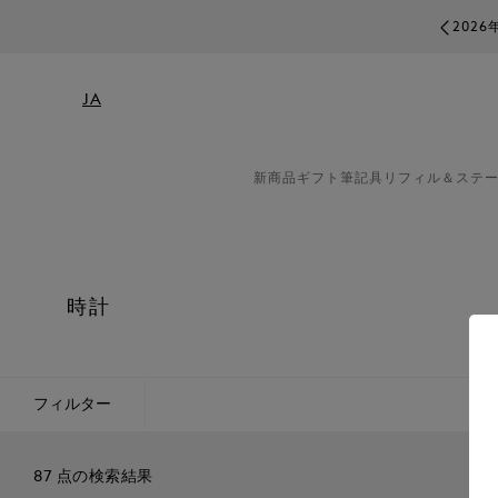
2026年8月17日より
JA
新商品
ギフト
筆記具
リフィル＆ステ
時計
フィルター
87 点の検索結果