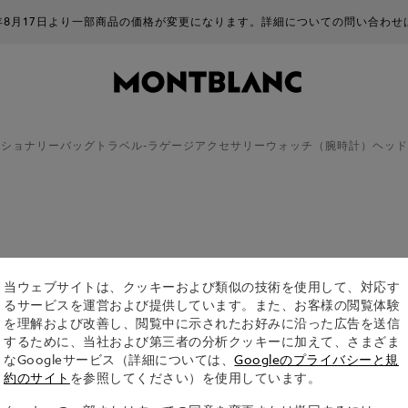
一部商品の価格が変更になります。詳細についての問い合わせはお受けできませ
ーショナリー
バッグ
トラベル-ラゲージ
アクセサリー
ウォッチ（腕時計）
ヘッド
当ウェブサイトは、クッキーおよび類似の技術を使用して、対応す
るサービスを運営および提供しています。また、お客様の閲覧体験
を理解および改善し、閲覧中に示されたお好みに沿った広告を送信
するために、当社および第三者の分析クッキーに加えて、さまざま
なGoogleサービス（詳細については、
Googleのプライバシーと規
約のサイト
を参照してください）を使用しています。