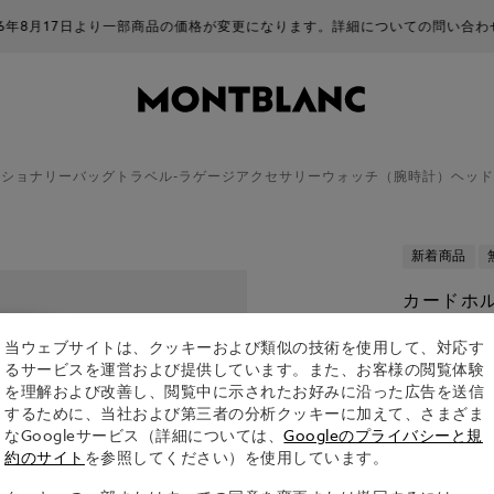
部商品の価格が変更になります。詳細についての問い合わせはお受けできません
ーショナリー
バッグ
トラベル-ラゲージ
アクセサリー
ウォッチ（腕時計）
ヘッド
新着商品
カードホル
¥ 43,450
当ウェブサイトは、クッキーおよび類似の技術を使用して、対応す
るサービスを運営および提供しています。また、お客様の閲覧体験
aを選択しま
を理解および改善し、閲覧中に示されたお好みに沿った広告を送信
するために、当社および第三者の分析クッキーに加えて、さまざま
選択済
なGoogleサービス（詳細については、
Googleのプライバシーと規
約のサイト
を参照してください）を使用しています。