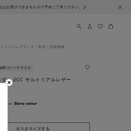
ので予めご了承ください。
フォン
フレグランス（香水）
詳細情報
無料パーソナライズ
ダー 2CC サルトリアルレザー
す
Colour:
Ebony colour
み
カスタマイズする