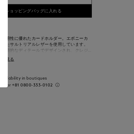
ショッピングバッグに入れる
で汎用性に優れたカードホルダー。エボニーカ
されたサルトリアルレザーを使用しています。
も機能的なディテールでデザインされ、クレジ
用スロット3つ、名刺用コンパートメント1つ、
細を見る
ナルポケット1つを内側に備え、外側には4枚目
トカードを収納できるエクストラスロット1つが
す。
vailability in boutiques
 order
+81 0800-333-0102