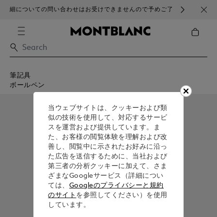
細についての問い合わせはお受けできませんので予めご了
ブラ
承ください。
筆記具
ボールペン
当ウェブサイトは、クッキーおよび類
似の技術を使用して、対応するサービ
スを運営および提供しています。ま
た、お客様の閲覧体験を理解および改
善し、閲覧中に示されたお好みに沿っ
た広告を送信するために、当社および
第三者の分析クッキーに加えて、さま
ざまなGoogleサービス（詳細につい
ては、
Googleのプライバシーと規約
のサイト
を参照してください）を使用
しています。