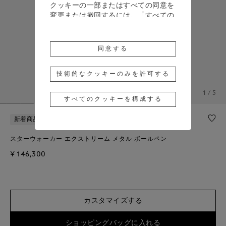
クッキーの一部またはすべての同意を
変更または撤回するには、「すべての
クッキーを構成する」をクリックする
か、詳細については、当社の
クッキー
ポリシー
をご覧ください。
同意する
「同意する」をクリックすると、上記
のクッキーの使用に同意したことにな
技術的なクッキーのみを許可する
ります。
1 / 5
すべてのクッキーを構成する
「技術的なクッキーのみを許可する」
をクリックすると、技術的なクッキー
新着商品
無料パーソナライズ
のみの使用に同意したことになりま
す。
スターウォーカー エクストリーム メタル ボールペン
¥ 146,300
カスタマイズする
ショッピングバッグに入れる