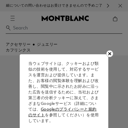
細についての問い合わせはお受けできませんので予めご了
ブラ
承ください。
アクセサリー
ジュエリー
カフリンクス
当ウェブサイトは、クッキーおよび類
似の技術を使用して、対応するサービ
スを運営および提供しています。ま
た、お客様の閲覧体験を理解および改
善し、閲覧中に示されたお好みに沿っ
た広告を送信するために、当社および
第三者の分析クッキーに加えて、さま
ざまなGoogleサービス（詳細につい
ては、
Googleのプライバシーと規約
のサイト
を参照してください）を使用
しています。