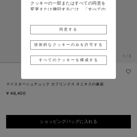
クッキーの一部またはすべての同意を
変更または撤回するには、「すべての
クッキーを構成する」をクリックする
か、詳細については、当社の
クッキー
ポリシー
をご覧ください。
同意する
「同意する」をクリックすると、上記
のクッキーの使用に同意したことにな
技術的なクッキーのみを許可する
ります。
1 / 3
すべてのクッキーを構成する
「技術的なクッキーのみを許可する」
をクリックすると、技術的なクッキー
のみの使用に同意したことになりま
す。
マイスターシュテュック カフリンクス オニキスの象嵌
¥ 48,400
ショッピングバッグに入れる