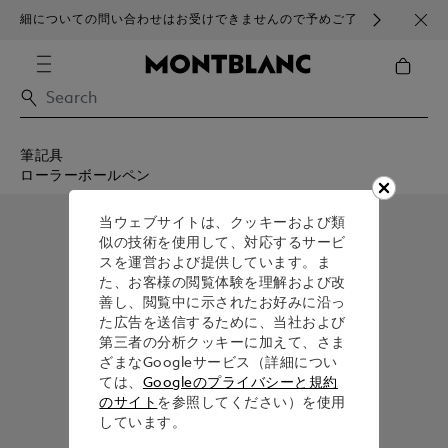
細についての問い合わせはお受けできませんので予めご了
ブラ
承ください。
筆記具
ローラーボールペン
当ウェブサイトは、クッキーおよび類
似の技術を使用して、対応するサービ
スを運営および提供しています。ま
た、お客様の閲覧体験を理解および改
善し、閲覧中に示されたお好みに沿っ
た広告を送信するために、当社および
第三者の分析クッキーに加えて、さま
ざまなGoogleサービス（詳細につい
ては、
Googleのプライバシーと規約
のサイト
を参照してください）を使用
しています。