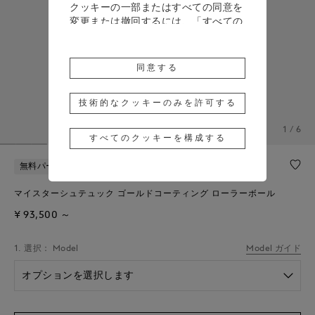
クッキーの一部またはすべての同意を
変更または撤回するには、「すべての
クッキーを構成する」をクリックする
か、詳細については、当社の
クッキー
ポリシー
をご覧ください。
同意する
「同意する」をクリックすると、上記
のクッキーの使用に同意したことにな
技術的なクッキーのみを許可する
ります。
1 / 6
すべてのクッキーを構成する
「技術的なクッキーのみを許可する」
をクリックすると、技術的なクッキー
無料パーソナライズ
のみの使用に同意したことになりま
す。
マイスターシュテュック ゴールドコーティング ローラーボール
¥ 93,500
～
1. 選択： Model
Model ガイド
オプションを選択します