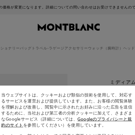
商品の価格が変更になります。詳細についての問い合わせはお受けできませんの
ーショナリー
バッグ
トラベル-ラゲージ
アクセサリー
ウォッチ（腕時計）
ヘッド
ミディアム
線入り
当ウェブサイトは、クッキーおよび類似の技術を使用して、対応す
¥ 14,850
るサービスを運営および提供しています。また、お客様の閲覧体験
を理解および改善し、閲覧中に示されたお好みに沿った広告を送信
するために、当社および第三者の分析クッキーに加えて、さまざま
aを選択しま
なGoogleサービス（詳細については、
Googleのプライバシーと規
選択
約のサイト
を参照してください）を使用しています。