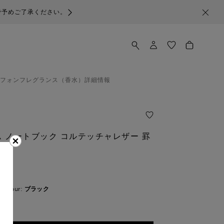
で予めご了承ください。
フォン
フレグランス（香水）
詳細情報
 ノートブック コルテッチャレザー 罫
す
Colour:
ブラック
済み