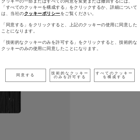
クッキーの一部またはすべての同意を変更または撤回するには、
「すべてのクッキーを構成する」をクリックするか、詳細について
は、当社の
クッキーポリシー
をご覧ください。
「同意する」をクリックすると、上記のクッキーの使用に同意した
ことになります。
最高級レザ
ンブランの
「技術的なクッキーのみを許可する」をクリックすると、技術的な
う、96枚
クッキーのみの使用に同意したことになります。
実用性を兼
すべての詳
持ち主の大
からバッグ
150 x 210
技術的なクッキー
すべてのクッキー
Check a
同意する
のみを許可する
を構成する
Call to