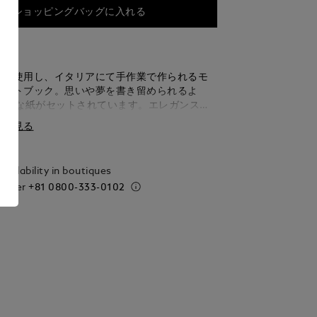
ショッピングバッグに入れる
ーを使用し、イタリアにて手作業で作られるモ
ノートブック。思いや夢を書き留められるよ
の上質な紙がセットされています。エレガンスと
ね備えたミディアムサイズのノートブックは、
細を見る
切な時間に寄り添うパートナーとして、デスク
へと気軽に持ち運べます。 イタリア製。サイズ
 mm。
vailability in boutiques
 order
+81 0800-333-0102