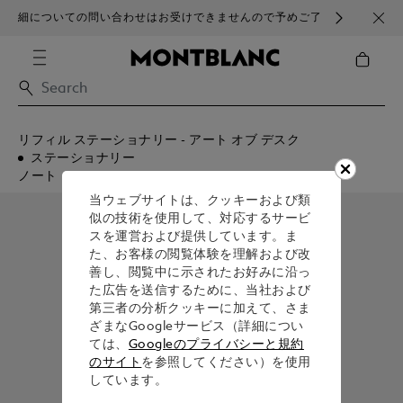
細についての問い合わせはお受けできませんので予めご了
ブラ
承ください。
リフィル ステーショナリー - アート オブ デスク
ステーショナリー
ノート
当ウェブサイトは、クッキーおよび類
似の技術を使用して、対応するサービ
スを運営および提供しています。ま
た、お客様の閲覧体験を理解および改
善し、閲覧中に示されたお好みに沿っ
た広告を送信するために、当社および
第三者の分析クッキーに加えて、さま
ざまなGoogleサービス（詳細につい
ては、
Googleのプライバシーと規約
のサイト
を参照してください）を使用
しています。