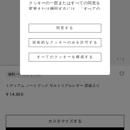
クッキーの一部またはすべての同意を
変更または撤回するには、「すべての
クッキーを構成する」をクリックする
か、詳細については、当社の
クッキー
ポリシー
をご覧ください。
同意する
「同意する」をクリックすると、上記
のクッキーの使用に同意したことにな
技術的なクッキーのみを許可する
ります。
すべてのクッキーを構成する
「技術的なクッキーのみを許可する」
1 / 2
をクリックすると、技術的なクッキー
のみの使用に同意したことになりま
無料パーソナライズ
す。
ミディアム ノートブック サルトリアルレザー 罫線入り
¥ 14,850
カスタマイズする