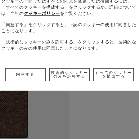
クッキーの一部またはすべての同意を変更または撤回するには、
「すべてのクッキーを構成する」をクリックするか、詳細について
は、当社の
クッキーポリシー
をご覧ください。
「同意する」をクリックすると、上記のクッキーの使用に同意した
ことになります。
コンパクト
「技術的なクッキーのみを許可する」をクリックすると、技術的な
トなエボニ
クッキーのみの使用に同意したことになります。
しています
なめらかな
すべての詳
ロット3つ
ポケット2
技術的なクッキー
すべてのクッキー
同意する
のみを許可する
を構成する
練されたス
Check a
Call to