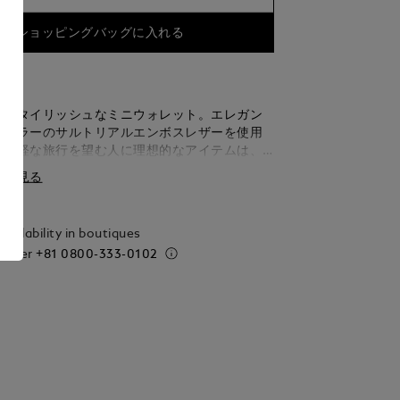
ショッピングバッグに入れる
でスタイリッシュなミニウォレット。エレガン
ーカラーのサルトリアルエンボスレザーを使用
。身軽な旅行を望む人に理想的なアイテムは、
シルエットを開けると、クレジットカード用ス
細を見る
、紙幣用コンパートメント1つ、アディショナル
つを備え、すべての必需品を簡単に取り出せる洗
タイルで持ち運ぶことができます。
vailability in boutiques
 order
+81 0800-333-0102