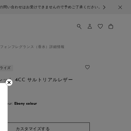
んので予めご了承ください。
フォン
フレグランス（香水）
詳細情報
ライズ
レット 4CC サルトリアルレザー
す
Colour:
Ebony colour
カスタマイズする