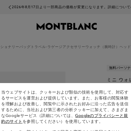
一部商品の価格が変更になります。詳細についての問い合わせはお受けできませ
ーショナリー
バッグ
トラベル-ラゲージ
アクセサリー
ウォッチ（腕時計）
ヘッド
無料パーソナ
ミニ ウォ
¥ 50,600
当ウェブサイトは、クッキーおよび類似の技術を使用して、対応す
るサービスを運営および提供しています。また、お客様の閲覧体験
aを選択しま
を理解および改善し、閲覧中に示されたお好みに沿った広告を送信
するために、当社および第三者の分析クッキーに加えて、さまざま
選択済み
なGoogleサービス（詳細については、
Googleのプライバシーと規
約のサイト
を参照してください）を使用しています。