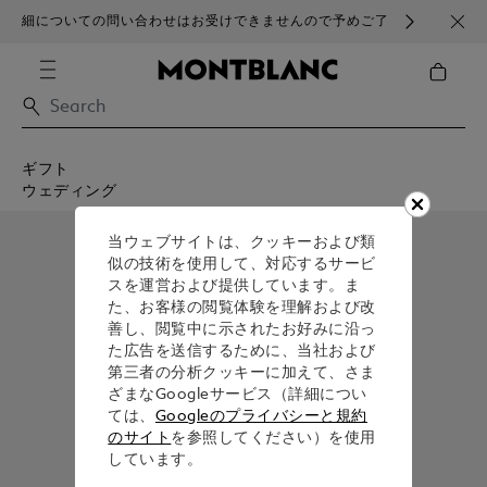
細についての問い合わせはお受けできませんので予めご了
ブラ
承ください。
ギフト
ウェディング
当ウェブサイトは、クッキーおよび類
似の技術を使用して、対応するサービ
スを運営および提供しています。ま
た、お客様の閲覧体験を理解および改
善し、閲覧中に示されたお好みに沿っ
た広告を送信するために、当社および
第三者の分析クッキーに加えて、さま
ざまなGoogleサービス（詳細につい
ては、
Googleのプライバシーと規約
のサイト
を参照してください）を使用
しています。