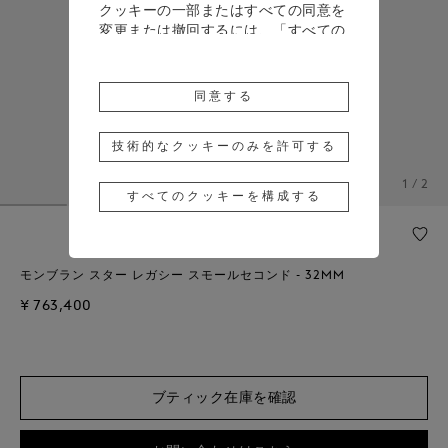
クッキーの一部またはすべての同意を
変更または撤回するには、「すべての
クッキーを構成する」をクリックする
か、詳細については、当社の
クッキー
ポリシー
をご覧ください。
同意する
「同意する」をクリックすると、上記
のクッキーの使用に同意したことにな
技術的なクッキーのみを許可する
ります。
1 / 2
すべてのクッキーを構成する
「技術的なクッキーのみを許可する」
をクリックすると、技術的なクッキー
のみの使用に同意したことになりま
す。
モンブラン スター レガシー スモールセコンド - 32MM
¥ 763,400
ブティック在庫を確認