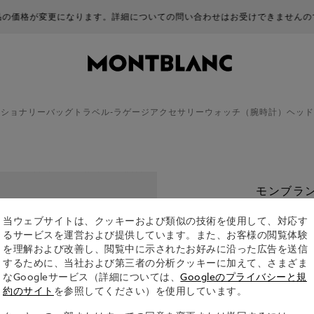
商品の価格が変更になります。詳細についての問い合わせはお受けできませんの
ーショナリー
バッグ
トラベル-ラゲージ
アクセサリー
ウォッチ（腕時計）
ヘッド
モンブラン
¥ 5,830
当ウェブサイトは、クッキーおよび類似の技術を使用して、対応す
るサービスを運営および提供しています。また、お客様の閲覧体験
を理解および改善し、閲覧中に示されたお好みに沿った広告を送信
するために、当社および第三者の分析クッキーに加えて、さまざま
なGoogleサービス（詳細については、
Googleのプライバシーと規
約のサイト
を参照してください）を使用しています。