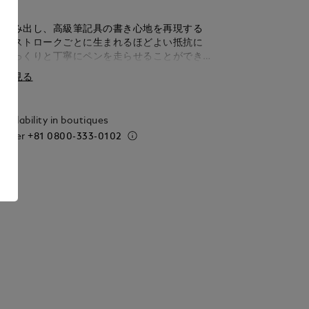
を生み出し、高級筆記具の書き心地を再現する
プ。ストロークごとに生まれるほどよい抵抗に
りゆっくりと丁寧にペンを走らせることができ
伝わる感覚と表現力豊かな筆記スタイルを好ま
細を見る
適で、一文字一文字を味わいながら記すことが
交換チップ8個入り。
vailability in boutiques
 order
+81 0800-333-0102