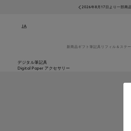
2026年8月17日より一部
JA
新商品
ギフト
筆記具
リフィル＆ステ
デジタル筆記具
Digital Paper アクセサリー