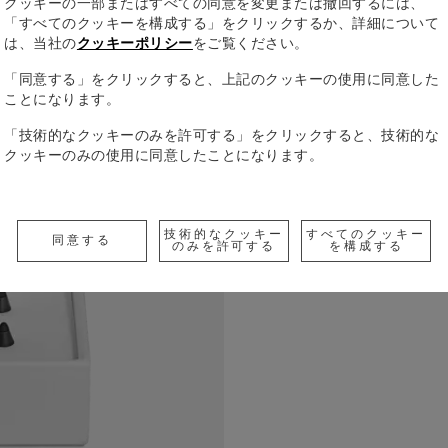
クッキーの一部またはすべての同意を変更または撤回するには、
「すべてのクッキーを構成する」をクリックするか、詳細について
繊細な質感
は、当社の
クッキーポリシー
をご覧ください。
リネンチッ
「同意する」をクリックすると、上記のクッキーの使用に同意した
よって、よ
ことになります。
ます。手に
すべての詳
れる方に最
「技術的なクッキーのみを許可する」をクリックすると、技術的な
できます。 
クッキーのみの使用に同意したことになります。
Check a
Call to
技術的なクッキー
すべてのクッキー
同意する
のみを許可する
を構成する