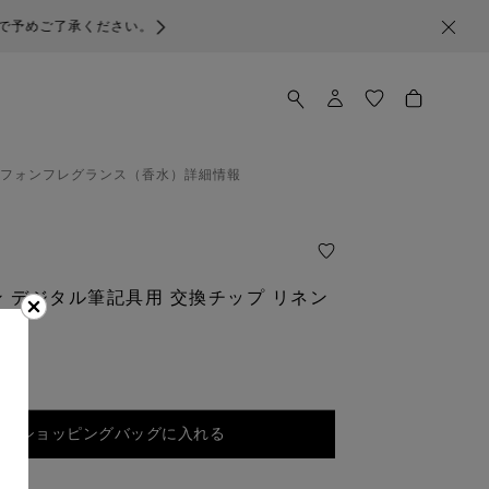
で予めご了承ください。
フォン
フレグランス（香水）
詳細情報
 デジタル筆記具用 交換チップ リネン
ショッピングバッグに入れる