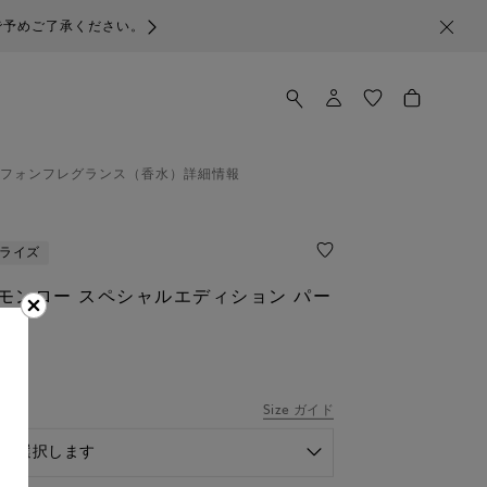
で予めご了承ください。
フォン
フレグランス（香水）
詳細情報
ライズ
モンロー スペシャルエディション パー
Size ガイド
ンを選択します