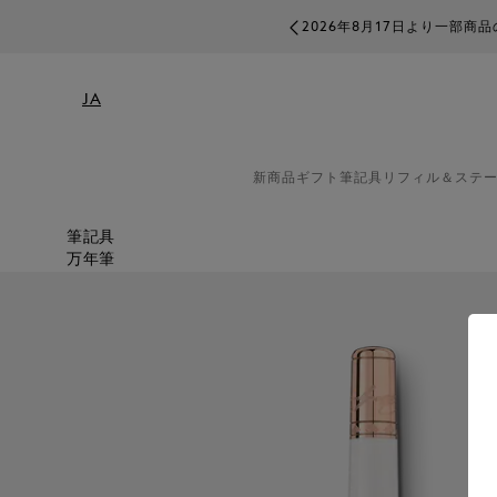
2026年8月17日より一部
JA
新商品
ギフト
筆記具
リフィル＆ステ
筆記具
万年筆