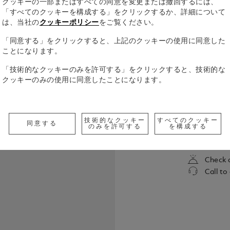
クッキーの一部またはすべての同意を変更または撤回するには、
「すべてのクッキーを構成する」をクリックするか、詳細について
は、当社の
クッキーポリシー
をご覧ください。
「同意する」をクリックすると、上記のクッキーの使用に同意した
ことになります。
「技術的なクッキーのみを許可する」をクリックすると、技術的な
クッキーのみの使用に同意したことになります。
マリリン・モ
アイコン的
ます。 リ
技術的なクッキー
すべてのクッキー
凡な才能をも
同意する
のみを許可する
を構成する
すべての詳
クスシンボ
イルのアイ
にインスピ
Check a
ンロー」の
Call to
うに履いて
ので、彼女
す。 この
が着ていた
す。 パー
が大好きだ