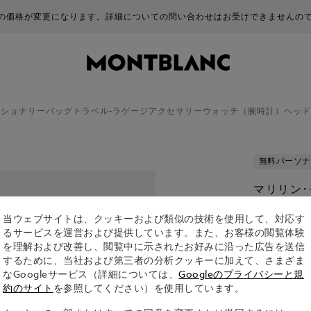
商品の価格が変更になります。詳細についての問い合わせはお受けできませんの
ーショナリー
バッグ
トラベル-ラゲージ
アクセサリー
ウォッチ（腕時計）
ヘッド
無料パーソナ
マリリン･
ル 万年筆
当ウェブサイトは、クッキーおよび類似の技術を使用して、対応す
¥ 225,500
るサービスを運営および提供しています。また、お客様の閲覧体験
を理解および改善し、閲覧中に示されたお好みに沿った広告を送信
するために、当社および第三者の分析クッキーに加えて、さまざま
1. 選択： Size
なGoogleサービス（詳細については、
Googleのプライバシーと規
オプショ
約のサイト
を参照してください）を使用しています。