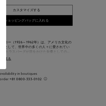
カスタマイズする
ショッピングバッグに入れる
ンロー（1926～1962年）は、アメリカ文化の
存在として、世界中の多くの人々に愛されてい
ー・ストラスバーグが目をかけた女優としての非
つ彼女は、1950年代に絶大な人気を誇るセッ
細を見る
ルの一人でした。 今日まで、彼女は文化やスタ
コンとしての地位を確立し、世界中の女性たち
レーションを与え続けています。 「マリリン･モ
vailability in boutiques
デザインは、マリリン･モンローがシンボルのよ
 order
+81 0800-333-0102
いたフェラガモのハイヒールをイメージしたも
の女性らしさと官能的な部分が描かれていま
筆記具のカラーは、映画『七年目の浮気』で彼女
ことで有名な象徴的な白いドレスを表していま
ルがあしらわれたクリップのフォルムは、パール
った彼女のジュエリーを思わせます。