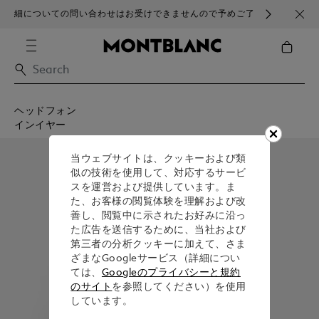
細についての問い合わせはお受けできませんので予めご了
ブラ
承ください。
ヘッドフォン
インイヤー
当ウェブサイトは、クッキーおよび類
似の技術を使用して、対応するサービ
スを運営および提供しています。ま
た、お客様の閲覧体験を理解および改
善し、閲覧中に示されたお好みに沿っ
た広告を送信するために、当社および
第三者の分析クッキーに加えて、さま
ざまなGoogleサービス（詳細につい
ては、
Googleのプライバシーと規約
のサイト
を参照してください）を使用
しています。