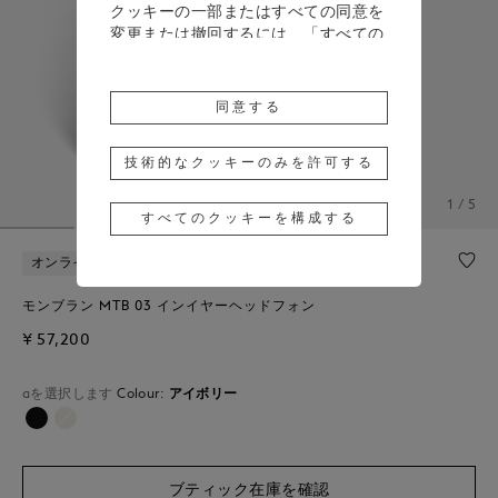
クッキーの一部またはすべての同意を
変更または撤回するには、「すべての
クッキーを構成する」をクリックする
か、詳細については、当社の
クッキー
ポリシー
をご覧ください。
同意する
「同意する」をクリックすると、上記
のクッキーの使用に同意したことにな
技術的なクッキーのみを許可する
ります。
1 / 5
すべてのクッキーを構成する
「技術的なクッキーのみを許可する」
をクリックすると、技術的なクッキー
オンラインで売り切れ
のみの使用に同意したことになりま
す。
モンブラン MTB 03 インイヤーヘッドフォン
¥ 57,200
aを選択します
Colour:
アイボリー
選択済み
ブティック在庫を確認