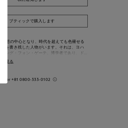
ブティックで購入します
啓蒙思想の中心となり、時代を超えても色褪せる
言葉を書き残した人物がいます。それは、ヨハ
フガング・フォン・ゲーテ。博学者であり、ド
巨匠、法律家、閣僚、劇場監督、また並外れた
細を見る
然科学者でもあった彼は、あらゆる面で革命的
、知と学びの限界を押し広げる道を歩みまし
ことのない知への渇望から、その創造性は限界
 order
+81 0800-333-0102
ことなく広がっていきました。哲学的で深淵な
ト』、繊細な抒情詩、そして色彩論や植物学の
た幅広い科学研究は、いずれも時代に大きな影
した。その多様で広範な影響力は、ゲーテが天
ことを物語っています。詩人でありながら、政
も務め、友情と恋で彩られた人生を送ったゲー
世界に消えることのない足跡を残し、今日もイ
ションとビジョンの源となっています。ワイマ
団およびゲーテ国立博物館の協力を得て、モン