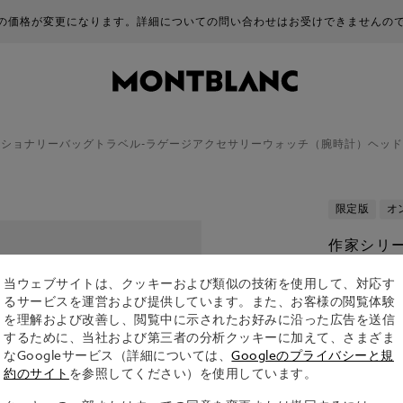
商品の価格が変更になります。詳細についての問い合わせはお受けできませんの
ーショナリー
バッグ
トラベル-ラゲージ
アクセサリー
ウォッチ（腕時計）
ヘッド
限定版
オ
作家シリ
ン・ゲーテ
当ウェブサイトは、クッキーおよび類似の技術を使用して、対応す
ール
るサービスを運営および提供しています。また、お客様の閲覧体験
¥ 202,400
を理解および改善し、閲覧中に示されたお好みに沿った広告を送信
するために、当社および第三者の分析クッキーに加えて、さまざま
なGoogleサービス（詳細については、
Googleのプライバシーと規
約のサイト
を参照してください）を使用しています。