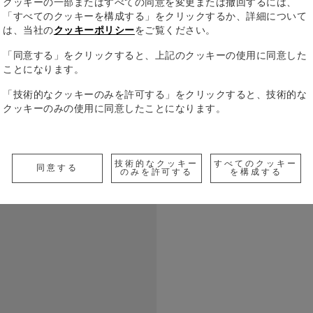
クッキーの一部またはすべての同意を変更または撤回するには、
「すべてのクッキーを構成する」をクリックするか、詳細について
は、当社の
クッキーポリシー
をご覧ください。
「同意する」をクリックすると、上記のクッキーの使用に同意した
ことになります。
「技術的なクッキーのみを許可する」をクリックすると、技術的な
18世紀の
クッキーのみの使用に同意したことになります。
ことのない
ン・ヴォル
イツ文学の
すべての詳
収集家で自
技術的なクッキー
すべてのクッキー
同意する
存在であり
のみを許可する
を構成する
た。尽きる
Call to
に縛られる
『ファウス
論文に至っ
響を与えま
才であった
治家や顧問
テは、この
ンスピレー
ール古典財