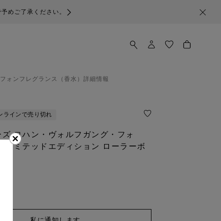
で予めご了承ください。
フォン
フレグランス（香水）
詳細情報
ンラインで売り切れ
ーズ ヨハン・ヴォルフガング・フォ
 リミテッドエディション ローラーボ
私に通知します