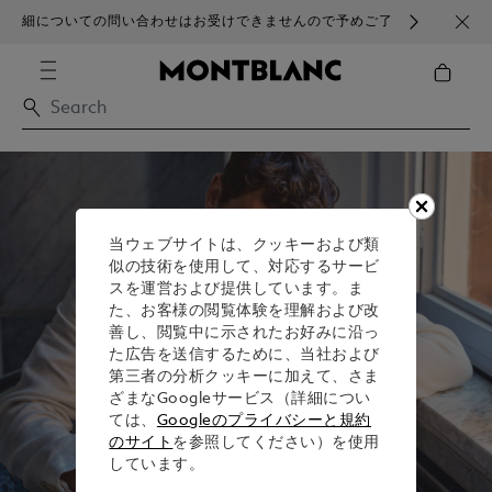
細についての問い合わせはお受けできませんので予めご了
ブラ
承ください。
当ウェブサイトは、クッキーおよび類
似の技術を使用して、対応するサービ
スを運営および提供しています。ま
た、お客様の閲覧体験を理解および改
善し、閲覧中に示されたお好みに沿っ
た広告を送信するために、当社および
第三者の分析クッキーに加えて、さま
ざまなGoogleサービス（詳細につい
ては、
Googleのプライバシーと規約
のサイト
を参照してください）を使用
しています。