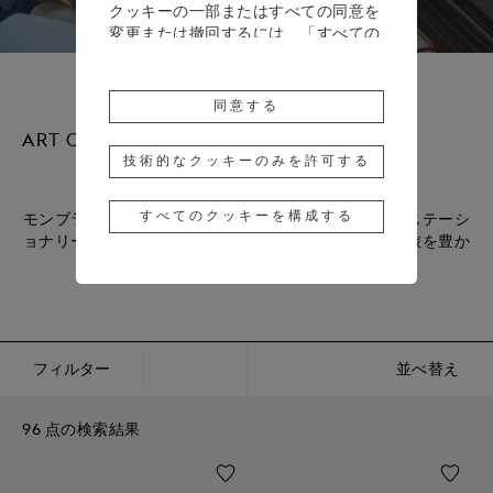
クッキーの一部またはすべての同意を
変更または撤回するには、「すべての
クッキーを構成する」をクリックする
か、詳細については、当社の
クッキー
ポリシー
をご覧ください。
同意する
「同意する」をクリックすると、上記
ART OF WRITING
のクッキーの使用に同意したことにな
技術的なクッキーのみを許可する
ります。
すべてのクッキーを構成する
モンブランの優美な筆記具と、レザー製ペンポーチ、ステーシ
「技術的なクッキーのみを許可する」
ョナリーを使って紡ぎだされる言葉が、あなたの次の旅を豊か
をクリックすると、技術的なクッキー
にします。
のみの使用に同意したことになりま
す。
フィルター
並べ替え
96 点の検索結果