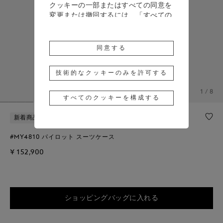
クッキーの一部またはすべての同意を
変更または撤回するには、「すべての
クッキーを構成する」をクリックする
か、詳細については、当社の
クッキー
ポリシー
をご覧ください。
同意する
「同意する」をクリックすると、上記
のクッキーの使用に同意したことにな
技術的なクッキーのみを許可する
ります。
1 / 8
すべてのクッキーを構成する
「技術的なクッキーのみを許可する」
をクリックすると、技術的なクッキー
新着商品
のみの使用に同意したことになりま
す。
#MY4810 パイロット スーツケース
¥ 152,900
ショッピングバッグに入れる