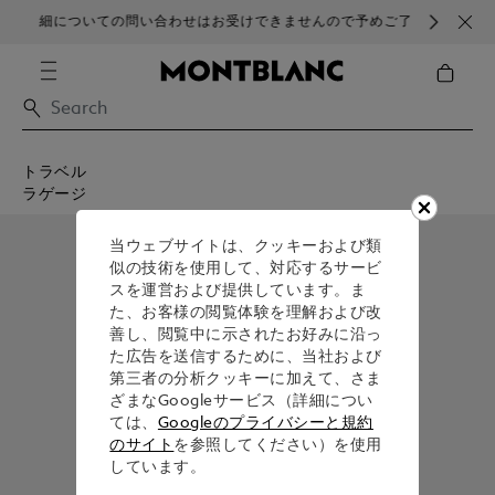
細についての問い合わせはお受けできませんので予めご了
ブラ
承ください。
トラベル
ラゲージ
当ウェブサイトは、クッキーおよび類
似の技術を使用して、対応するサービ
スを運営および提供しています。ま
た、お客様の閲覧体験を理解および改
善し、閲覧中に示されたお好みに沿っ
た広告を送信するために、当社および
第三者の分析クッキーに加えて、さま
ざまなGoogleサービス（詳細につい
ては、
Googleのプライバシーと規約
のサイト
を参照してください）を使用
しています。